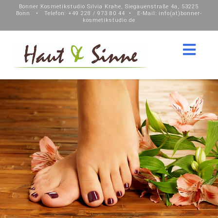
Bonner Kosmetikstudio Silvia Krahe, Siegauenstraße 4a, 53225
Bonn • Telefon: +49 228 / 973 80 44 • E-Mail:
info(at)bonner-
kosmetikstudio.de
Nav